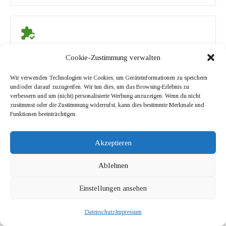
Wunsch Leistungen
Cookie-Zustimmung verwalten
Wir verwenden Technologien wie Cookies, um Geräteinformationen zu speichern
Neben der klassischen Unterhaltsreinigung und
und/oder darauf zuzugreifen. Wir tun dies, um das Browsing-Erlebnis zu
verbessern und um (nicht) personalisierte Werbung anzuzeigen. Wenn du nicht
Glasreinigung bieten wir auch weitere Leistungen
zustimmst oder die Zustimmung widerrufst, kann dies bestimmte Merkmale und
für Sie an.
Funktionen beeinträchtigen.
Akzeptieren
Ablehnen
Jetzt Angebot anfordern
Einstellungen ansehen
Datenschutz
Impressum