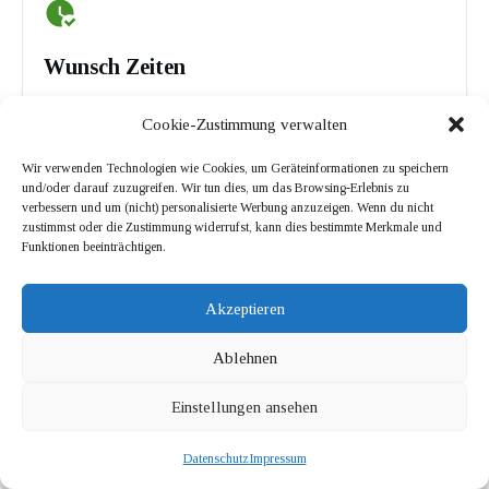
Wunsch Zeiten
Sie haben die freie Wahl. Soll Ihr Betrieb
Cookie-Zustimmung verwalten
morgens, abends oder nur am Wochenende
Wir verwenden Technologien wie Cookies, um Geräteinformationen zu speichern
gereinigt werden? Maximale Flexibilität.
und/oder darauf zuzugreifen. Wir tun dies, um das Browsing-Erlebnis zu
verbessern und um (nicht) personalisierte Werbung anzuzeigen. Wenn du nicht
zustimmst oder die Zustimmung widerrufst, kann dies bestimmte Merkmale und
Funktionen beeinträchtigen.
Akzeptieren
Wunsch Leistungen
Ablehnen
Neben der klassischen Unterhaltsreinigung und
Einstellungen ansehen
Glasreinigung bieten wir auch weitere Leistungen
Datenschutz
Impressum
für Sie an.